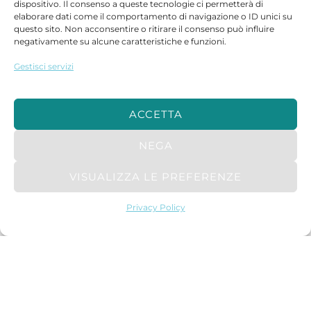
dispositivo. Il consenso a queste tecnologie ci permetterà di
elaborare dati come il comportamento di navigazione o ID unici su
questo sito. Non acconsentire o ritirare il consenso può influire
negativamente su alcune caratteristiche e funzioni.
Cerca
Gestisci servizi
CERCA
ACCETTA
NEGA
Articoli recenti
VISUALIZZA LE PREFERENZE
Conclusa presso l’Università Federico II la seconda edizione degli
Privacy Policy
eventi dedicati a telecomunicazioni, cloud, Data Center e
intelligenza artificiale. Annunciata la prosecuzione della
collaborazione con l’Ateneo per i prossimi anni.
NeAcademy 2026, grande partecipazione alla Federico II: studenti,
imprese e professionisti a confronto sul futuro delle reti
NeAcademy e DataFest: Napoli in viaggio verso il futuro