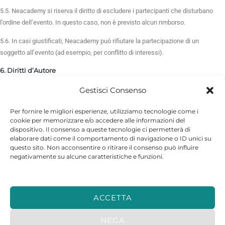
5.5. Neacademy si riserva il diritto di escludere i partecipanti che disturbano
l’ordine dell’evento. In questo caso, non è previsto alcun rimborso.
5.6. In casi giustificati, Neacademy può rifiutare la partecipazione di un
soggetto all’evento (ad esempio, per conflitto di interessi).
6. Diritti d’Autore
Neacademy si riserva tutti i diritti sui materiali dell’evento (documenti,
Gestisci Consenso
traduzioni, registrazioni, ecc.). È vietata qualsiasi riproduzione, distribuzione o
divulgazione senza autorizzazione scritta di Neacademy.
Per fornire le migliori esperienze, utilizziamo tecnologie come i
cookie per memorizzare e/o accedere alle informazioni del
7. Responsabilità e Prescrizione
dispositivo. Il consenso a queste tecnologie ci permetterà di
7.1. Neacademy risponde dei danni solo in caso di dolo o colpa grave da parte
elaborare dati come il comportamento di navigazione o ID unici su
sua o dei suoi rappresentanti.
questo sito. Non acconsentire o ritirare il consenso può influire
negativamente su alcune caratteristiche e funzioni.
7.2. Neacademy non è responsabile per eventi di forza maggiore.
7.3. Le richieste di risarcimento devono essere avanzate entro un anno dalla
presa di conoscenza del danno.
ACCETTA
8. Protezione dei Dati Personali
NEGA