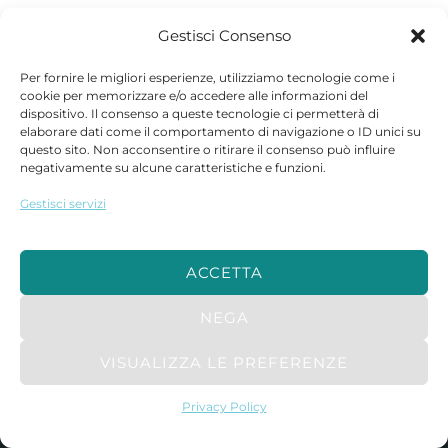
Gestisci Consenso
Per fornire le migliori esperienze, utilizziamo tecnologie come i
cookie per memorizzare e/o accedere alle informazioni del
PREV
NEXT
dispositivo. Il consenso a queste tecnologie ci permetterà di
elaborare dati come il comportamento di navigazione o ID unici su
questo sito. Non acconsentire o ritirare il consenso può influire
negativamente su alcune caratteristiche e funzioni.
Gestisci servizi
ACCETTA
NEGA
VISUALIZZA LE PREFERENZE
© 2025 NeAcademy · Tutti i diritti riservati
Privacy Policy